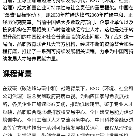
当前，全球正加速迈进可持续发展时代，ESG（环境、社会、
治理）成为衡量企业可持续性与社会责任的重要框架。中国在
“双碳”目标驱动下，即2030年前碳达峰与2060年前碳中和，正
经历深刻变革。当前中国绝⼤多数政府部⻔、企事业单位以及
投资机构在开展相关⼯作时普遍缺乏专业⼈才，这也是处于转
型升级期的中国经济社会普遍⾯临的突出问题。为了应对这一
局面，品职教育联合几大官方机构，经过不断的资源整合和课
程打磨，推出了一系列可持续发展相关课程，力争为中国可持
续发展人才培养贡献力量。
课程背景
在双碳（碳达峰与碳中和）战略背景下，ESG（环境、社会和
公司治理）理念受到政府高度重视。为响应国家绿色发展战
略，各类企业正加速ESG实践，推动低碳转型。鉴于专业人才
短缺，品职联合湖北碳排放权交易中心、全国碳交易能力建设
培训中心、全国工商联人才交流服务中心、中国科技金融促进
会等官方机构推出一系列可持续发展相关课程，课程从理论到
实践，科学设置，带领学员一起深入探索ESG行业发展新机